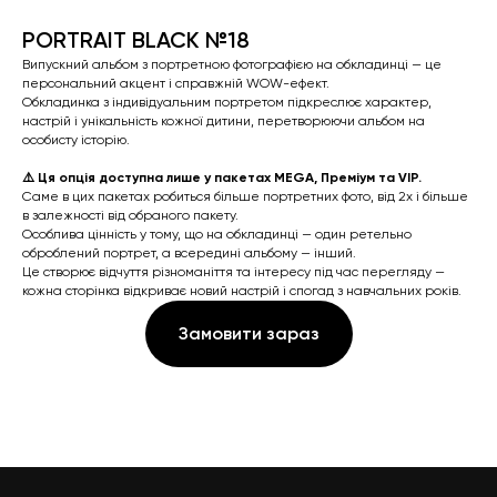
PORTRAIT BLACK №18
Випускний альбом з портретною фотографією на обкладинці — це
персональний акцент і справжній WOW-ефект.
Обкладинка з індивідуальним портретом підкреслює характер,
настрій і унікальність кожної дитини, перетворюючи альбом на
особисту історію.
⚠️ Ця опція доступна лише у пакетах MEGA, Преміум та VIP.
Саме в цих пакетах робиться більше портретних фото, від 2х і більше
в залежності від обраного пакету.
Особлива цінність у тому, що на обкладинці — один ретельно
оброблений портрет, а всередині альбому — інший.
Це створює відчуття різноманіття та інтересу під час перегляду —
кожна сторінка відкриває новий настрій і спогад з навчальних років.
Замовити зараз